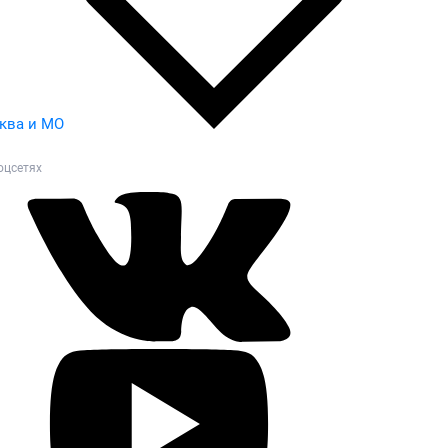
ква и МО
оцсетях