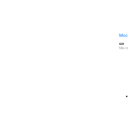
Мос
Мы с