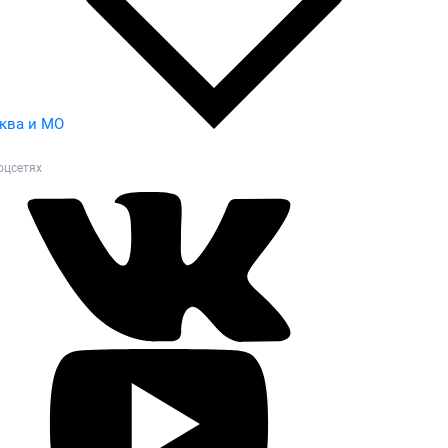
ква и МО
оцсетях