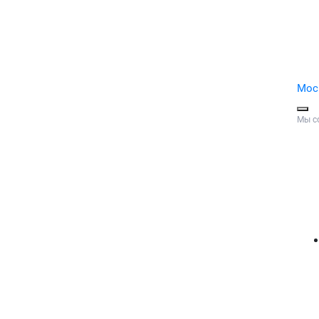
Мос
Мы с