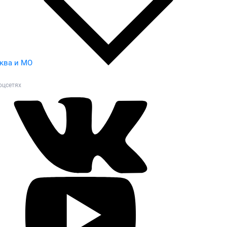
ква и МО
оцсетях