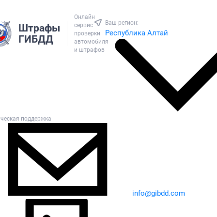
Онлайн
Ваш регион:
сервис
Штрафы
Республика Алтай
проверки
ГИБДД
автомобиля
и штрафов
ическая поддержка
info@gibdd.com