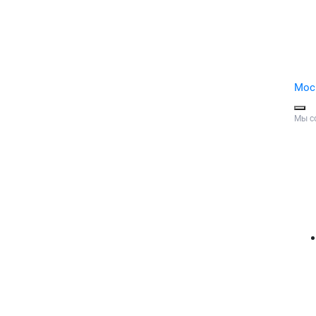
Мос
Мы с