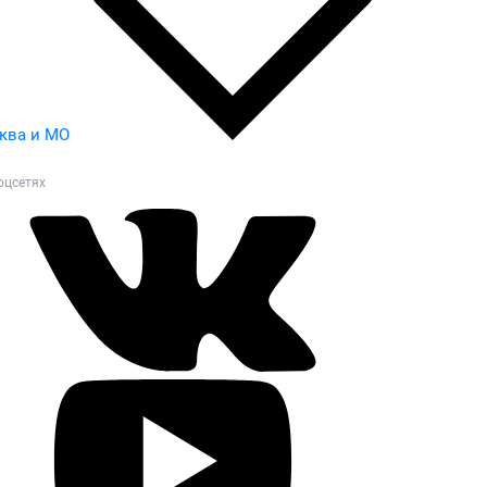
ква и МО
оцсетях