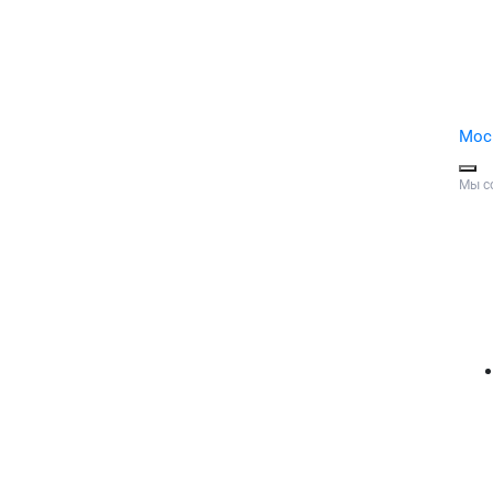
Мос
Мы с