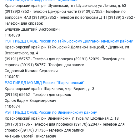
Красноярский край, р-н Шушенский, пгт Шушенское, ул Ленина, д. 63
(39139)27352 - Телефон Дежурной части (39139)27352 - Телефон по
вопросам ИАЗ (39139)27352 - Телефон по вопросам ДТП (39139) 27352 -
Телефон для справок
Бушукин Дмитрий Викторович
1104070
РЭГ ГИБДД ОМВД России по Таймырскому Долгано-Ненецкому району
Красноярский край, р-н Таймырский Долгано-Ненецкий, г Дудинка, ул
Всесвятского, зд. 4
(39191) 56757 - Телефон для проверок (39191) 52029 - Телефон для
справок (39191) 56757 - Телефон для записи
Садовский Кирилл Сергеевич
1104051
РЭО ГИБДД МО МВД России "Шарыповский"
Красноярский край, г Шарыпово, мкр. Берлин, д. 3
(39153) 65662 - Телефон для справок
Орлов Вадим Владимирович
1104074
РЭГ ГИБДД ОМВД России по Эвенкийскому району
Красноярский край, р-н Эвенкийский, п Тура, ул Школьная, д. 18
(39170) 31736 - Телефон для проверок (39170) 22047 - Телефон для
справок (39170) 31736 - Телефон для записи
Ананьин Сергей Николаевич