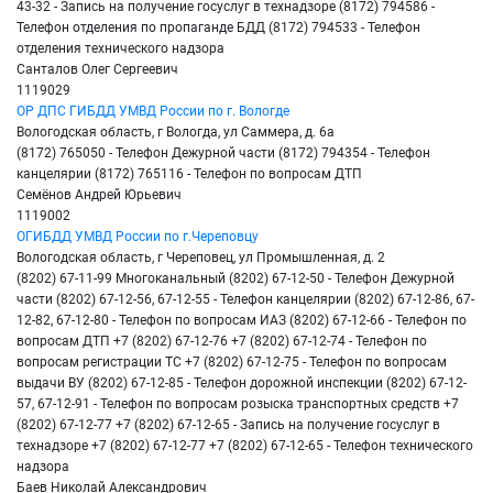
43-32 - Запись на получение госуслуг в технадзоре (8172) 794586 -
Телефон отделения по пропаганде БДД (8172) 794533 - Телефон
отделения технического надзора
Санталов Олег Сергеевич
1119029
ОР ДПС ГИБДД УМВД России по г. Вологде
Вологодская область, г Вологда, ул Саммера, д. 6а
(8172) 765050 - Телефон Дежурной части (8172) 794354 - Телефон
канцелярии (8172) 765116 - Телефон по вопросам ДТП
Семёнов Андрей Юрьевич
1119002
ОГИБДД УМВД России по г.Череповцу
Вологодская область, г Череповец, ул Промышленная, д. 2
(8202) 67-11-99 Многоканальный (8202) 67-12-50 - Телефон Дежурной
части (8202) 67-12-56, 67-12-55 - Телефон канцелярии (8202) 67-12-86, 67-
12-82, 67-12-80 - Телефон по вопросам ИАЗ (8202) 67-12-66 - Телефон по
вопросам ДТП +7 (8202) 67-12-76 +7 (8202) 67-12-74 - Телефон по
вопросам регистрации ТС +7 (8202) 67-12-75 - Телефон по вопросам
выдачи ВУ (8202) 67-12-85 - Телефон дорожной инспекции (8202) 67-12-
57, 67-12-91 - Телефон по вопросам розыска транспортных средств +7
(8202) 67-12-77 +7 (8202) 67-12-65 - Запись на получение госуслуг в
технадзоре +7 (8202) 67-12-77 +7 (8202) 67-12-65 - Телефон технического
надзора
Баев Николай Александрович