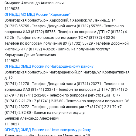
Смирнов Александр Анатольевич
1119025
ОГИБДД МО МВД России "Харовский"
Вологодская область, р-н Харовский, г Харовск, ул Ленина, д. 14
(81732) 55755 - Телефон Дежурной части (81732) 55755 - Телефон по
вопросам ИАЗ (81732) 55755 - Телефон по вопросам ДТП +7 (81732) 4-
32-26 - Телефон по вопросам регистрации ТС +7 (81732) 4-32-26 -
Телефон по вопросам получения ВУ (81732) 55729 - Телефон дорожной
инспекции +7 (81732) 4-32-26 - Запись на получение госуслуг
Кормушин Денис Валерьевич
1119026
ОГИБДД ОМВД России по Чагодощенскому району
Вологодская область, р-н Чагодощенский, рп Чагода, ул Кооперативная,
д. 12
(81741) 21278 - Телефон Дежурной части (81741) 23271 - Телефон по
вопросам ИАЗ (81741) 23271 - Телефон по вопросам ДТП +7 (81741) 2-
21-79 +7 (81741) 2-32-80 - Телефон по вопросам регистрации ТС +7
(81741) 2-21-79 +7 (81741) 2-32-80 - Телефон по вопросам получения ВУ
(81741) 23272 - Телефон дорожной инспекции +7 (81741) 2-21-79 +7
(81741) 2-32-80 - Запись на получение госуслуг
Беляков Александр Алексеевич
1119027
ОГИБДД ОМВД России по Череповецкому району
Вологодская обл, г Череповец, ул Милютина, д 15