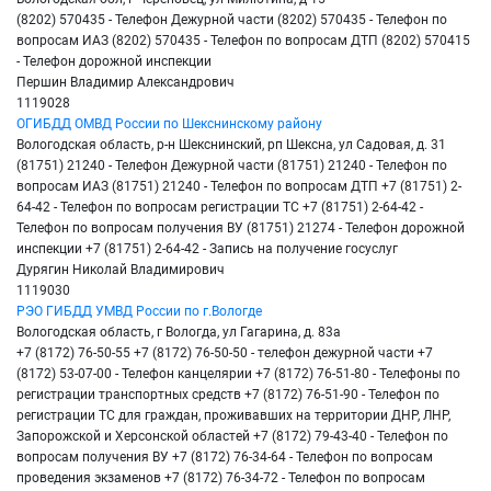
(8202) 570435 - Телефон Дежурной части (8202) 570435 - Телефон по
вопросам ИАЗ (8202) 570435 - Телефон по вопросам ДТП (8202) 570415
- Телефон дорожной инспекции
Першин Владимир Александрович
1119028
ОГИБДД ОМВД России по Шекснинскому району
Вологодская область, р-н Шекснинский, рп Шексна, ул Садовая, д. 31
(81751) 21240 - Телефон Дежурной части (81751) 21240 - Телефон по
вопросам ИАЗ (81751) 21240 - Телефон по вопросам ДТП +7 (81751) 2-
64-42 - Телефон по вопросам регистрации ТС +7 (81751) 2-64-42 -
Телефон по вопросам получения ВУ (81751) 21274 - Телефон дорожной
инспекции +7 (81751) 2-64-42 - Запись на получение госуслуг
Дурягин Николай Владимирович
1119030
РЭО ГИБДД УМВД России по г.Вологде
Вологодская область, г Вологда, ул Гагарина, д. 83а
+7 (8172) 76-50-55 +7 (8172) 76-50-50 - телефон дежурной части +7
(8172) 53-07-00 - Телефон канцелярии +7 (8172) 76-51-80 - Телефоны по
регистрации транспортных средств +7 (8172) 76-51-90 - Телефон по
регистрации ТС для граждан, проживавших на территории ДНР, ЛНР,
Запорожской и Херсонской областей +7 (8172) 79-43-40 - Телефон по
вопросам получения ВУ +7 (8172) 76-34-64 - Телефон по вопросам
проведения экзаменов +7 (8172) 76-34-72 - Телефон по вопросам