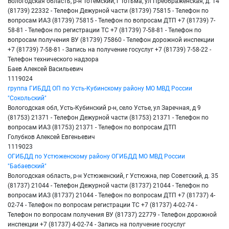
Вологодская область, р-н Тотемский, г Тотьма, ул Преображенская, д. 14
(81739) 22332 - Телефон Дежурной части (81739) 75815 - Телефон по
вопросам ИАЗ (81739) 75815 - Телефон по вопросам ДТП +7 (81739) 7-
58-81 - Телефон по регистрации ТС +7 (81739) 7-58-81 - Телефон по
вопросам получения ВУ (81739) 75860 - Телефон дорожной инспекции
+7 (81739) 7-58-81 - Запись на получение госуслуг +7 (81739) 7-58-22 -
Телефон технического надзора
Баев Алексей Васильевич
1119024
группа ГИБДД ОП по Усть-Кубинскому району МО МВД России
"Сокольский"
Вологодская обл, Усть-Кубинский р-н, село Устье, ул Заречная, д 9
(81753) 21371 - Телефон Дежурной части (81753) 21371 - Телефон по
вопросам ИАЗ (81753) 21371 - Телефон по вопросам ДТП
Голубков Алексей Евгеньевич
1119023
ОГИБДД по Устюженскому району ОГИБДД МО МВД России
"Бабаевский"
Вологодская область, р-н Устюженский, г Устюжна, пер Советский, д. 35
(81737) 21044 - Телефон Дежурной части (81737) 21044 - Телефон по
вопросам ИАЗ (81737) 21044 - Телефон по вопросам ДТП +7 (81737) 4-
02-74 - Телефон по вопросам регистрации ТС +7 (81737) 4-02-74 -
Телефон по вопросам получения ВУ (81737) 22779 - Телефон дорожной
инспекции +7 (81737) 4-02-74 - Запись на получение госуслуг