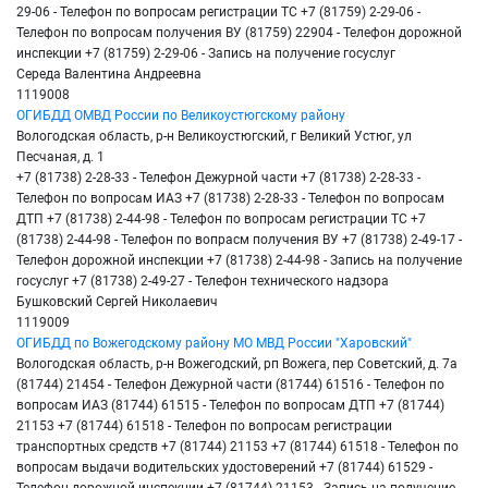
29-06 - Телефон по вопросам регистрации ТС +7 (81759) 2-29-06 -
Телефон по вопросам получения ВУ (81759) 22904 - Телефон дорожной
инспекции +7 (81759) 2-29-06 - Запись на получение госуслуг
Середа Валентина Андреевна
1119008
ОГИБДД ОМВД России по Великоустюгскому району
Вологодская область, р-н Великоустюгский, г Великий Устюг, ул
Песчаная, д. 1
+7 (81738) 2-28-33 - Телефон Дежурной части +7 (81738) 2-28-33 -
Телефон по вопросам ИАЗ +7 (81738) 2-28-33 - Телефон по вопросам
ДТП +7 (81738) 2-44-98 - Телефон по вопросам регистрации ТС +7
(81738) 2-44-98 - Телефон по вопрасм получения ВУ +7 (81738) 2-49-17 -
Телефон дорожной инспекции +7 (81738) 2-44-98 - Запись на получение
госуслуг +7 (81738) 2-49-27 - Телефон технического надзора
Бушковский Сергей Николаевич
1119009
ОГИБДД по Вожегодскому району МО МВД России "Харовский"
Вологодская область, р-н Вожегодский, рп Вожега, пер Советский, д. 7а
(81744) 21454 - Телефон Дежурной части (81744) 61516 - Телефон по
вопросам ИАЗ (81744) 61515 - Телефон по вопросам ДТП +7 (81744)
21153 +7 (81744) 61518 - Телефон по вопросам регистрации
транспортных средств +7 (81744) 21153 +7 (81744) 61518 - Телефон по
вопросам выдачи водительских удостоверений +7 (81744) 61529 -
Телефон дорожной инспекции +7 (81744) 21153 - Запись на получение