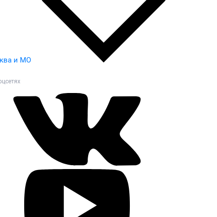
ква и МО
оцсетях