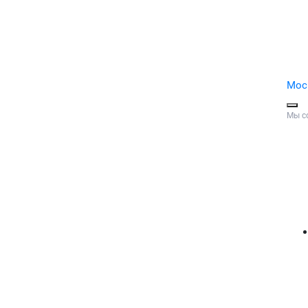
Мос
Мы с