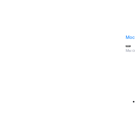
Мос
Мы с