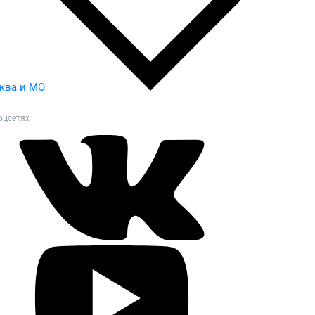
ква и МО
оцсетях