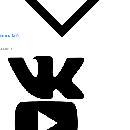
ква и МО
оцсетях