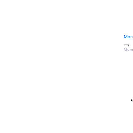
Мос
Мы с