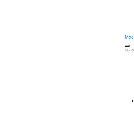
Мос
Мы с