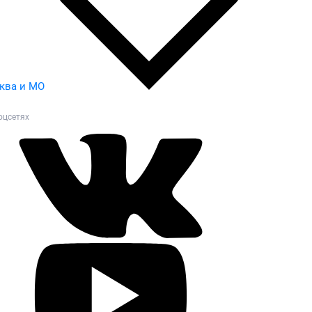
ква и МО
оцсетях