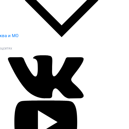
ква и МО
оцсетях