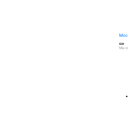
Мос
Мы с