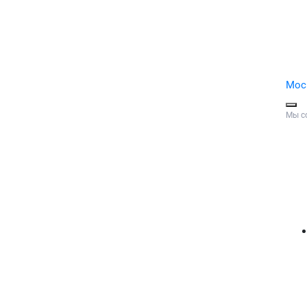
Мос
Мы с