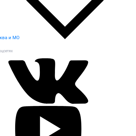
ква и МО
оцсетях