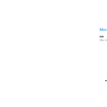
Мос
Мы с