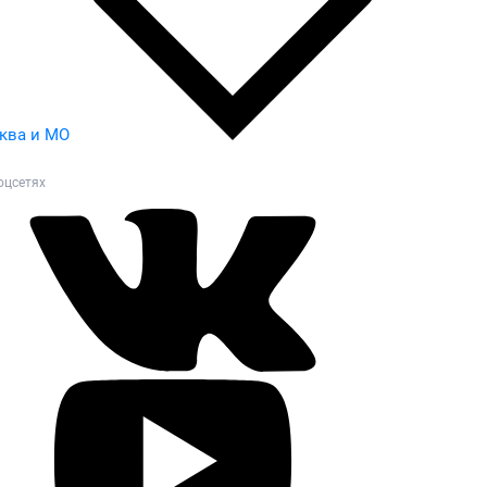
ква и МО
оцсетях