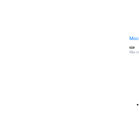
Мос
Мы с