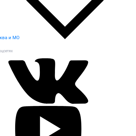
ква и МО
оцсетях