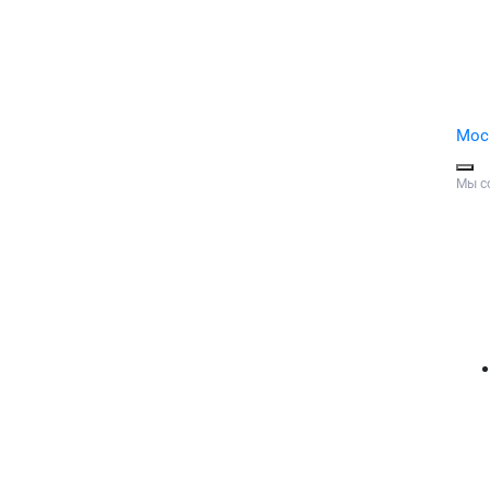
Мос
Мы с