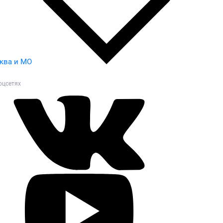
ква и МО
оцсетях