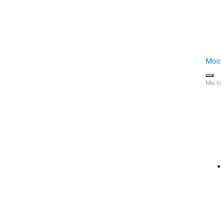
Мос
Мы с