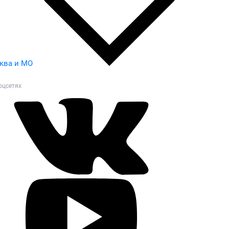
ква и МО
оцсетях