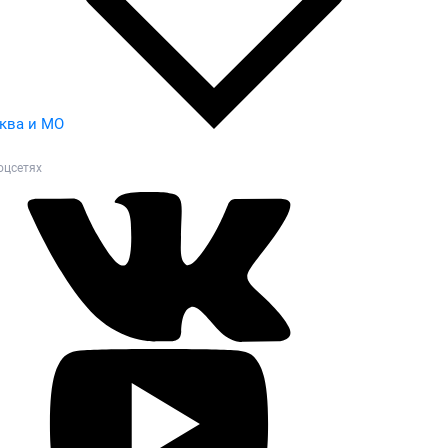
ква и МО
оцсетях