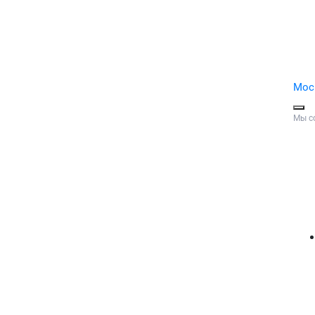
Мос
Мы с