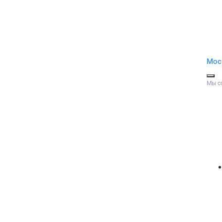
Мос
Мы с