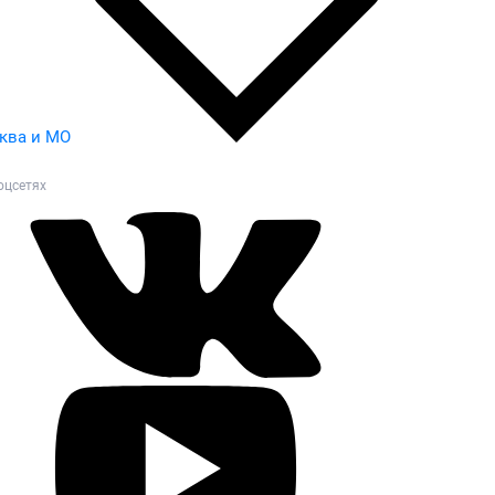
ква и МО
оцсетях