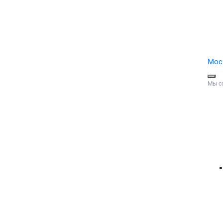
Мос
Мы с