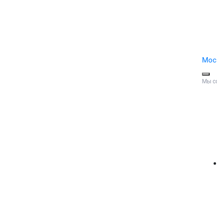
Мос
Мы с