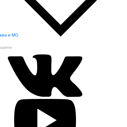
ква и МО
оцсетях