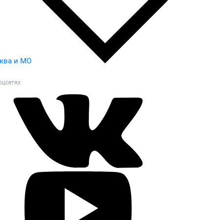
ква и МО
оцсетях