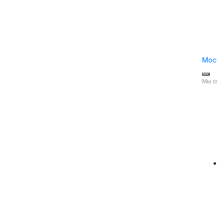
Мос
Мы с