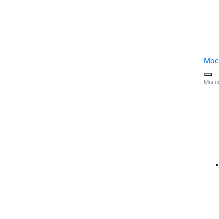
Мос
Мы с