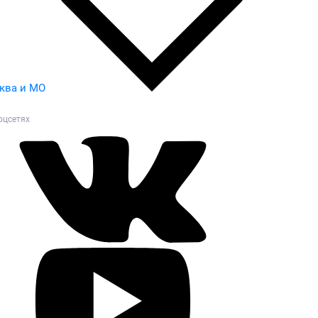
ква и МО
оцсетях