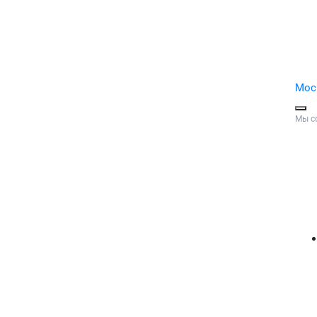
Мос
Мы с