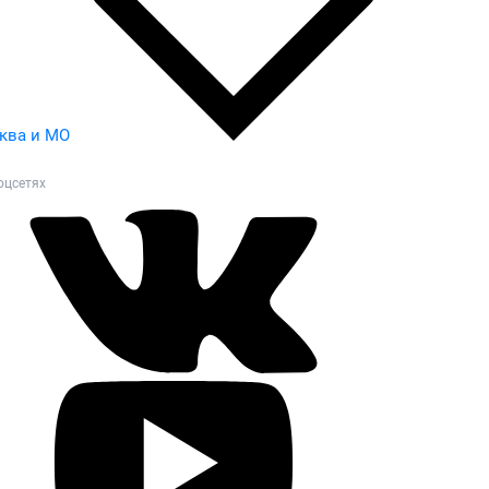
ква и МО
оцсетях