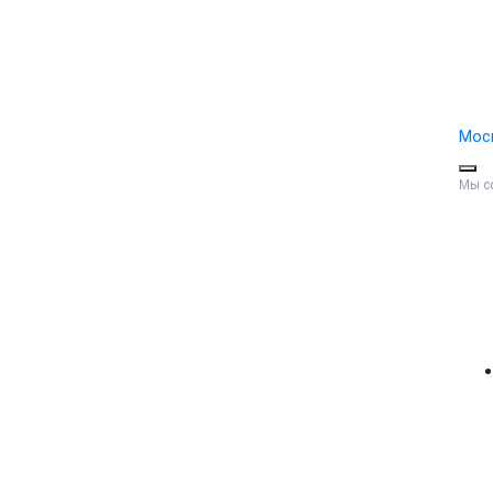
Мос
Мы с