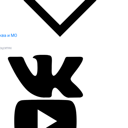
ква и МО
оцсетях