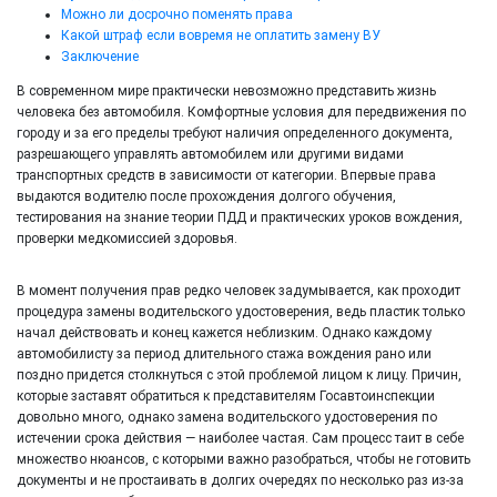
Можно ли досрочно поменять права
Какой штраф если вовремя не оплатить замену ВУ
Заключение
В современном мире практически невозможно представить жизнь
человека без автомобиля. Комфортные условия для передвижения по
городу и за его пределы требуют наличия определенного документа,
разрешающего управлять автомобилем или другими видами
транспортных средств в зависимости от категории. Впервые права
выдаются водителю после прохождения долгого обучения,
тестирования на знание теории ПДД и практических уроков вождения,
проверки медкомиссией здоровья.
В момент получения прав редко человек задумывается, как проходит
процедура замены водительского удостоверения, ведь пластик только
начал действовать и конец кажется неблизким. Однако каждому
автомобилисту за период длительного стажа вождения рано или
поздно придется столкнуться с этой проблемой лицом к лицу. Причин,
которые заставят обратиться к представителям Госавтоинспекции
довольно много, однако замена водительского удостоверения по
истечении срока действия — наиболее частая. Сам процесс таит в себе
множество нюансов, с которыми важно разобраться, чтобы не готовить
документы и не простаивать в долгих очередях по несколько раз из-за