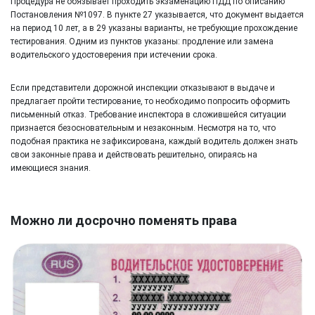
Процедура не обязывает проходить экзаменацию ПДД по описанию
Постановления №1097. В пункте 27 указывается, что документ выдается
на период 10 лет, а в 29 указаны варианты, не требующие прохождение
тестирования. Одним из пунктов указаны: продление или замена
водительского удостоверения при истечении срока.
Если представители дорожной инспекции отказывают в выдаче и
предлагает пройти тестирование, то необходимо попросить оформить
письменный отказ. Требование инспектора в сложившейся ситуации
признается безосновательным и незаконным. Несмотря на то, что
подобная практика не зафиксирована, каждый водитель должен знать
свои законные права и действовать решительно, опираясь на
имеющиеся знания.
Можно ли досрочно поменять права