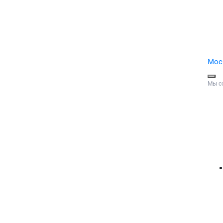
Мос
Мы с