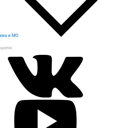
ква и МО
оцсетях