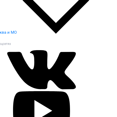
ква и МО
оцсетях