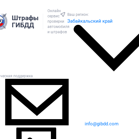
Онлайн
Ваш регион:
сервис
Штрафы
Забайкальский край
проверки
ГИБДД
автомобиля
и штрафов
ическая поддержка
info@gibdd.com