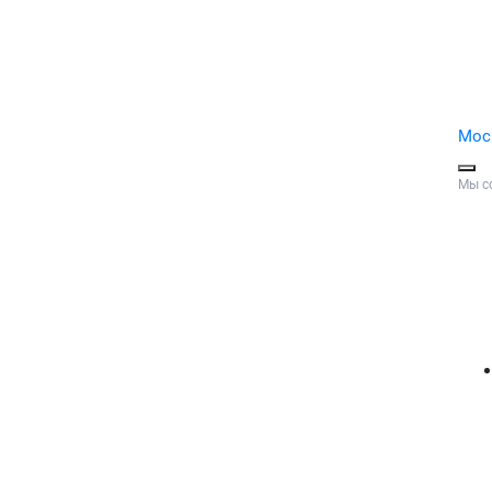
Мос
Мы с