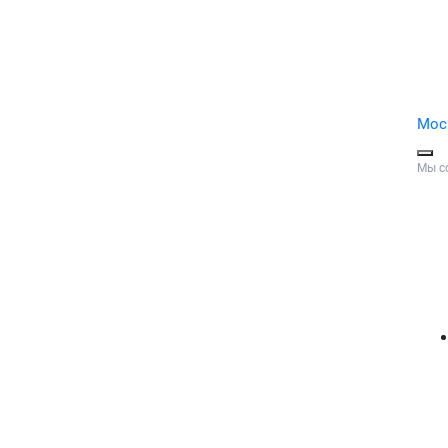
Мос
Мы с