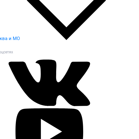
ква и МО
оцсетях