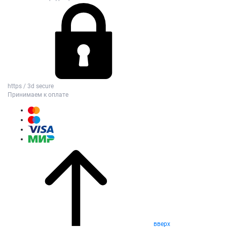
https / 3d secure
Принимаем к оплате
вверх