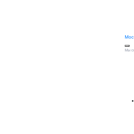
Мос
Мы с