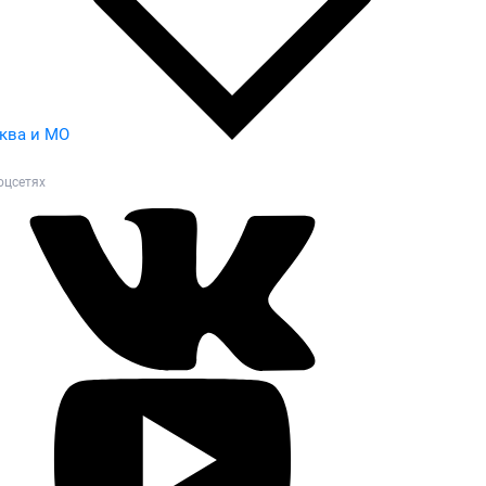
ква и МО
оцсетях