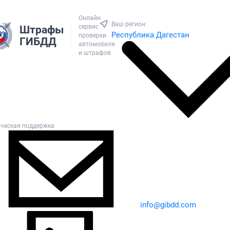
Онлайн
Ваш регион:
сервис
Штрафы
Республика Дагестан
проверки
ГИБДД
автомобиля
и штрафов
ическая поддержка
info@gibdd.com