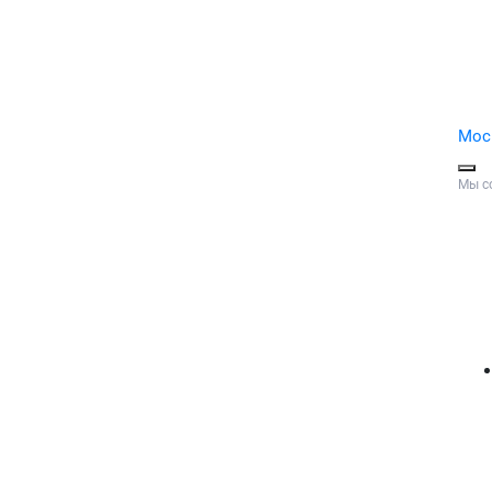
Мос
Мы с