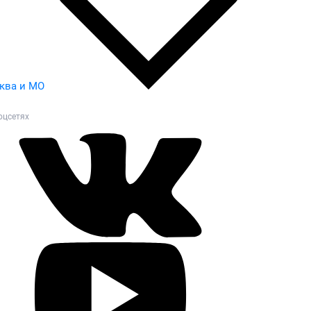
ква и МО
оцсетях