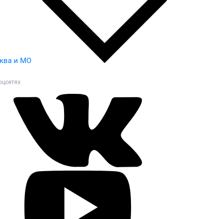
ква и МО
оцсетях