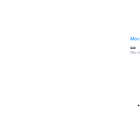
Мос
Мы с