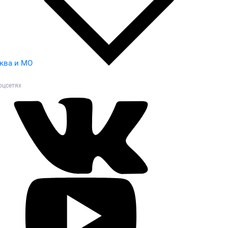
ква и МО
оцсетях