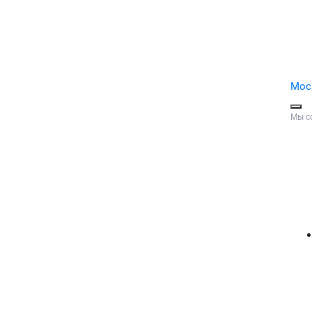
Мос
Мы с