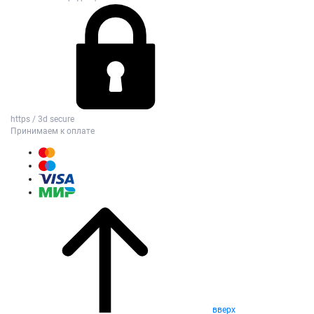
https / 3d secure
Принимаем к оплате
вверх