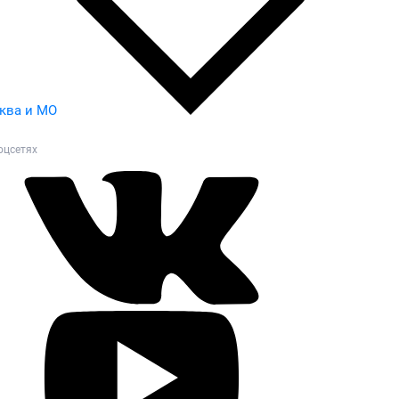
ква и МО
оцсетях