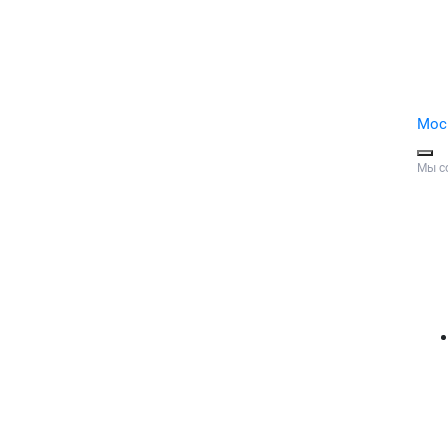
Мос
Мы с