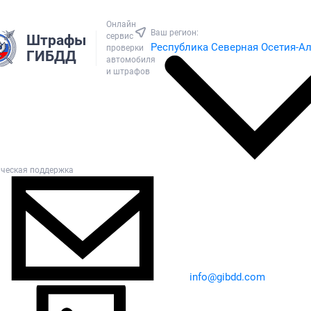
Онлайн
Ваш регион:
сервис
Штрафы
Республика Северная Осетия-А
проверки
ГИБДД
автомобиля
и штрафов
ическая поддержка
info@gibdd.com