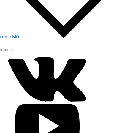
ква и МО
оцсетях