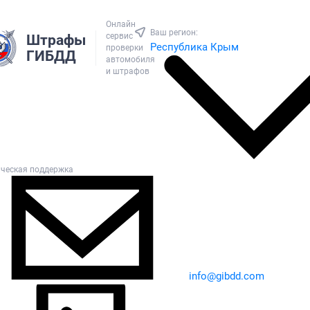
Онлайн
Ваш регион:
сервис
Штрафы
Республика Крым
проверки
ГИБДД
автомобиля
и штрафов
ическая поддержка
info@gibdd.com