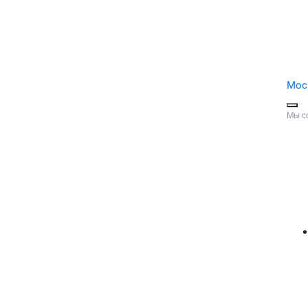
Мос
Мы с