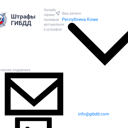
Онлайн
Ваш регион:
сервис
Штрафы
Республика Коми
проверки
ГИБДД
автомобиля
и штрафов
ическая поддержка
info@gibdd.com