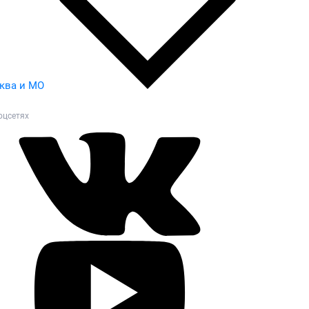
ква и МО
оцсетях