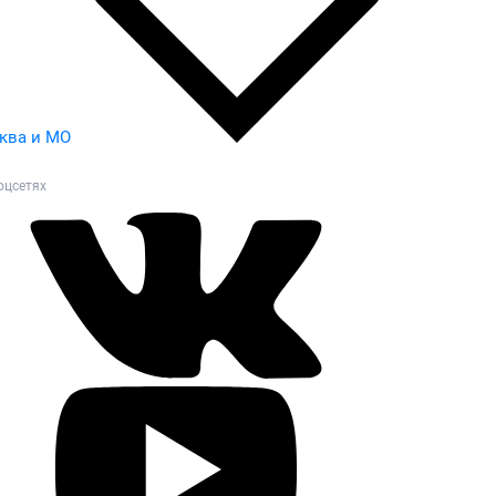
ква и МО
оцсетях