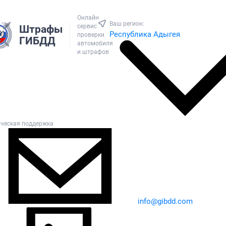
Онлайн
Ваш регион:
сервис
Штрафы
Республика Адыгея
проверки
ГИБДД
автомобиля
и штрафов
ическая поддержка
info@gibdd.com