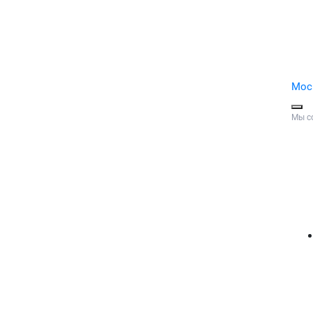
Мос
Мы с