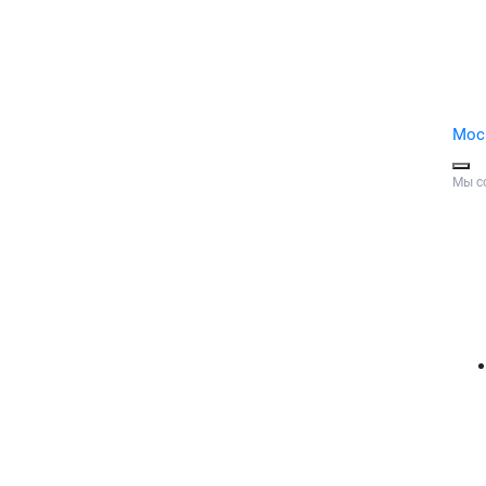
Мос
Мы с