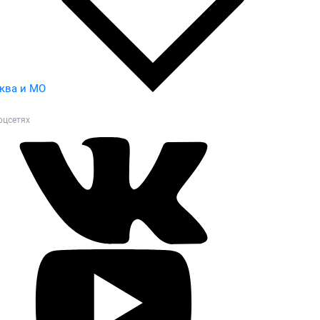
ква и МО
оцсетях