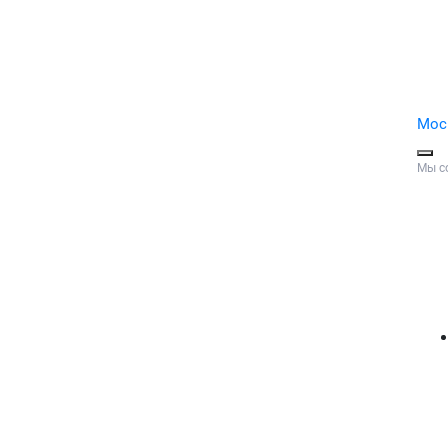
Мос
Мы с