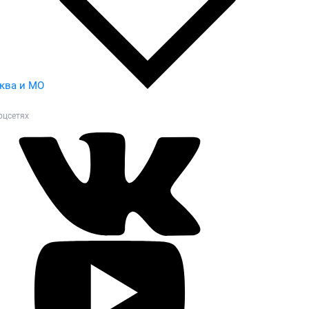
ква и МО
оцсетях