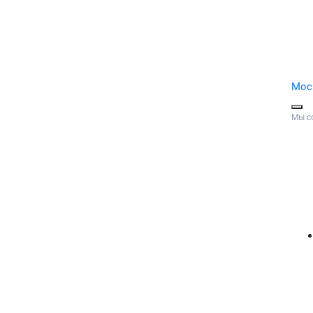
Мос
Мы с