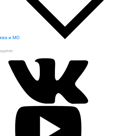
ква и МО
оцсетях