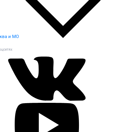
ква и МО
оцсетях