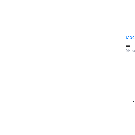
Мос
Мы с