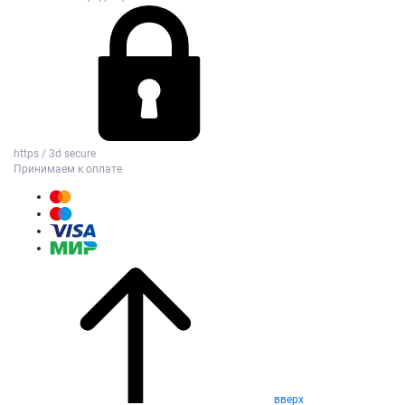
https / 3d secure
Принимаем к оплате
вверх