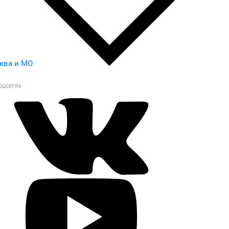
ква и МО
оцсетях