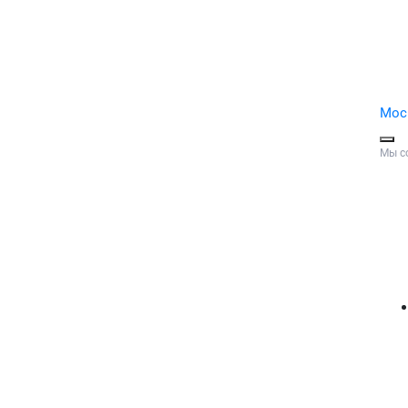
Мос
Мы с