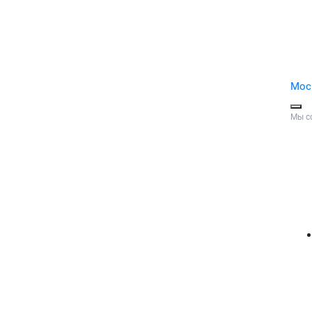
Мос
Мы с