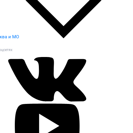
ква и МО
оцсетях